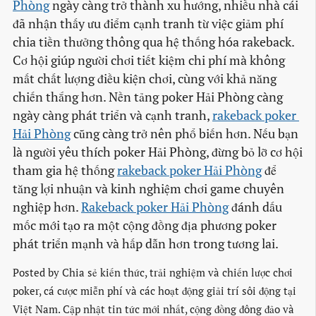
Phòng
ngày càng trở thành xu hướng, nhiều nhà cái
đã nhận thấy ưu điểm cạnh tranh từ việc giảm phí
chia tiền thưởng thông qua hệ thống hóa rakeback.
Cơ hội giúp người chơi tiết kiệm chi phí mà không
mất chất lượng điều kiện chơi, cùng với khả năng
chiến thắng hơn. Nền tảng poker Hải Phòng càng
ngày càng phát triển và cạnh tranh,
rakeback poker 
Hải Phòng
cũng càng trở nên phổ biến hơn. Nếu bạn
là người yêu thích poker Hải Phòng, đừng bỏ lỡ cơ hội
tham gia hệ thống
rakeback poker Hải Phòng
để
tăng lợi nhuận và kinh nghiệm chơi game chuyên
nghiệp hơn.
Rakeback poker Hải Phòng
đánh dấu
mốc mới tạo ra một cộng đồng địa phương poker
phát triển mạnh và hấp dẫn hơn trong tương lai.
Posted by
Chia sẻ kiến thức, trải nghiệm và chiến lược chơi
poker, cá cược miễn phí và các hoạt động giải trí sôi động tại
Việt Nam. Cập nhật tin tức mới nhất, cộng đồng đông đảo và